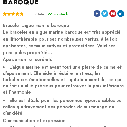
BAROQUE
Statut:
27 en stock
Noté
1
5.00
Bracelet aigue marine baroque
sur 5
Le bracelet en aigue marine baroque est très apprécié
en lithothérapie pour ses nombreuses vertus, à la fois
basé
apaisantes, communicatives et protectrices. Voici ses
sur
principales propriétés :
notation
Apaisement et sérénité
client
L’aigue marine est avant tout une pierre de calme et
d’apaisement. Elle aide à réduire le stress, les
turbulences émotionnelles et l’agitation mentale, ce qui
en fait un allié précieux pour retrouver la paix intérieure
et l’harmonie.
Elle est idéale pour les personnes hypersensibles ou
celles qui traversent des périodes de surmenage ou
d’anxiété.
Communication et expression