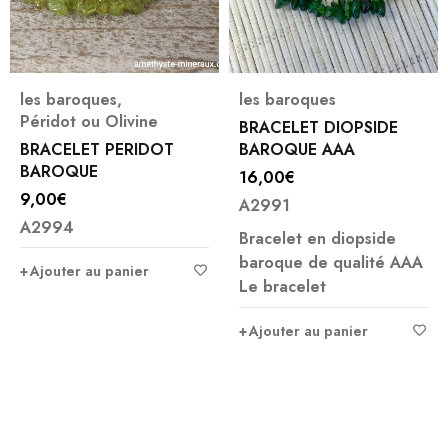
les baroques
les baroques
,
Pierre de Lune
BRACELET DIOPSIDE
BAROQUE AAA
BRACELET PIERRE DE
LUNE BLANCHE
16,00
€
BAROQUE
(1)
A2991
8,00
€
Note
5.00
Bracelet en diopside
A3607
sur 5
baroque de qualité AAA
Le bracelet
Bracelet en pierre de
lune blanche Le bracelet
Ajouter au panier
en
Ajouter au panier