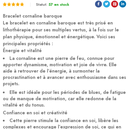
Statut:
57 en stock
Noté
2
5.00
Bracelet cornaline baroque
sur 5
Le bracelet en cornaline baroque est très prisé en
lithothérapie pour ses multiples vertus, à la fois sur le
basé
plan physique, émotionnel et énergétique. Voici ses
sur
principales propriétés :
notations
Énergie et vitalité
client
La cornaline est une pierre de feu, connue pour
apporter dynamisme, motivation et joie de vivre. Elle
aide à retrouver de l’énergie, à surmonter la
procrastination et à avancer avec enthousiasme dans ses
projets.
Elle est idéale pour les périodes de blues, de fatigue
ou de manque de motivation, car elle redonne de la
vitalité et du tonus.
Confiance en soi et créativité
Cette pierre stimule la confiance en soi, libère les
complexes et encourage l’expression de soi, ce qui en