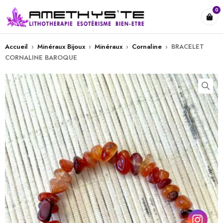
0
Accueil
›
Minéraux Bijoux
›
Minéraux
›
Cornaline
›
BRACELET
CORNALINE BAROQUE