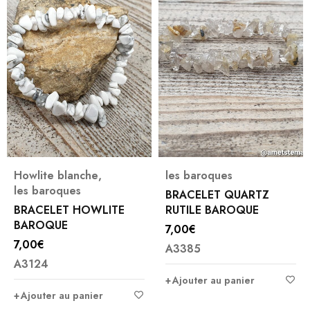
te blanche
,
les baroques
Bronzit
aroques
les ba
BRACELET QUARTZ
ELET HOWLITE
RUTILE BAROQUE
BRACE
QUE
BARO
7,00
€
9,00
€
A3385
4
A3013
Ajouter au panier
ter au panier
Ajoute