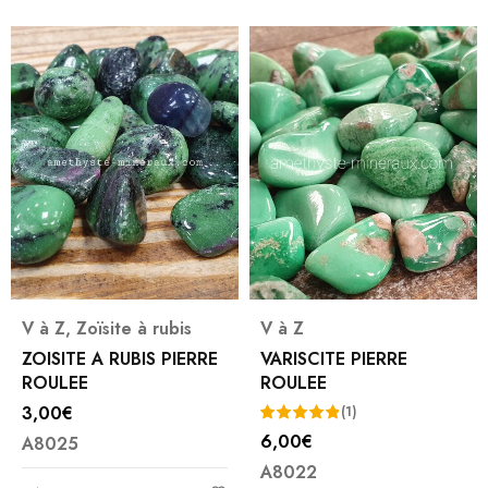
V à Z
,
Zoïsite à rubis
V à Z
ZOISITE A RUBIS PIERRE
VARISCITE PIERRE
ROULEE
ROULEE
3,00
€
(1)
6,00
€
A8025
Note
5.00
A8022
sur 5