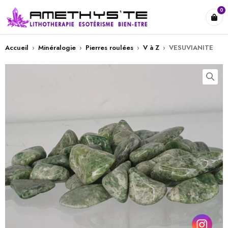
0
Accueil
›
Minéralogie
›
Pierres roulées
›
V à Z
›
VESUVIANITE