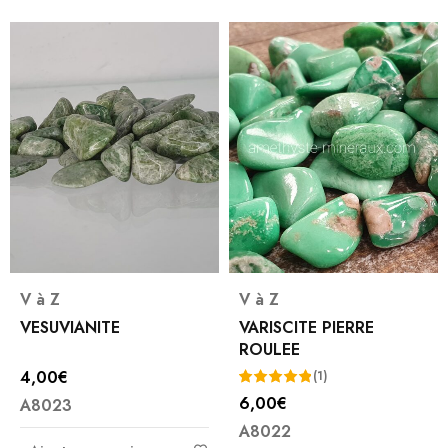
V à Z
V à Z
VESUVIANITE
VARISCITE PIERRE
ROULEE
4,00
€
(1)
6,00
€
A8023
Note
5.00
A8022
sur 5