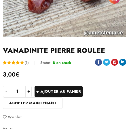
VANADINITE PIERRE ROULEE
(1)
Statut:
8 en stock
Noté
1
5.00
3,00
€
sur 5
basé
AJOUTER AU PANIER
sur
ACHETER MAINTENANT
notation
client
Wishlist