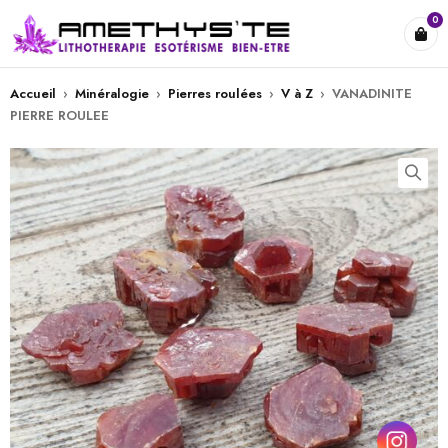
0
Accueil
›
Minéralogie
›
Pierres roulées
›
V à Z
›
VANADINITE
PIERRE ROULEE