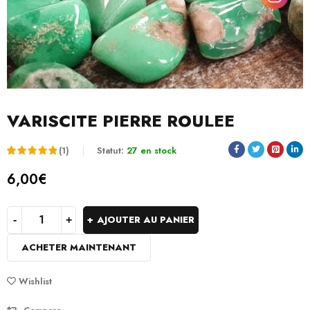
VARISCITE PIERRE ROULEE
(1)
Statut:
27 en stock
Noté
1
5.00
6,00
€
sur 5
basé
AJOUTER AU PANIER
sur
ACHETER MAINTENANT
notation
client
Wishlist