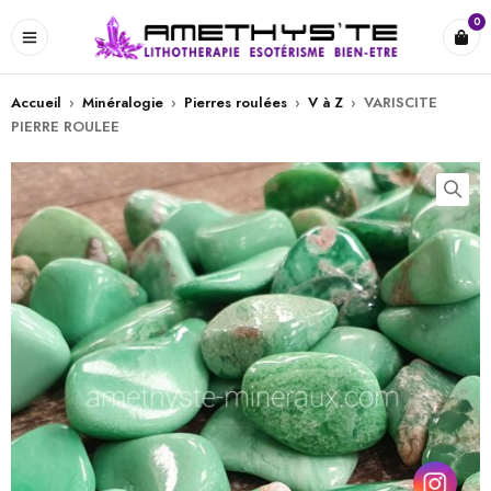
0
Accueil
›
Minéralogie
›
Pierres roulées
›
V à Z
›
VARISCITE
PIERRE ROULEE