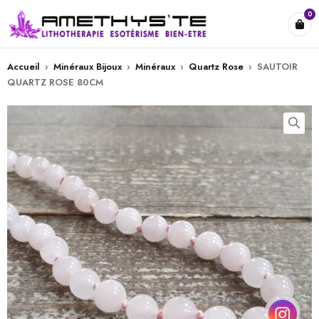
0
Accueil
›
Minéraux Bijoux
›
Minéraux
›
Quartz Rose
›
SAUTOIR
QUARTZ ROSE 80CM