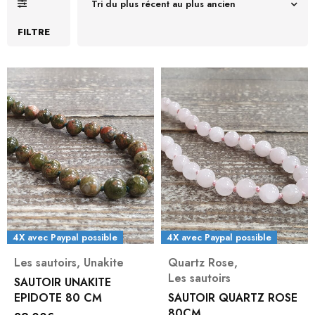
Tri du plus récent au plus ancien
FILTRE
4X avec Paypal possible
4X avec Paypal possible
Les sautoirs
,
Unakite
Quartz Rose
,
Les sautoirs
SAUTOIR UNAKITE
EPIDOTE 80 CM
SAUTOIR QUARTZ ROSE
80CM