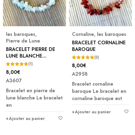
Cornaline
,
les baroques
les baroques
BRACELET CORNALINE
BRACELET JASPE ZEBRE
BAROQUE
BAROQUE
7,00
€
(2)
8,00
€
A3332
Note
5.00
A2958
sur 5
Ajouter au panier
Bracelet cornaline
baroque Le bracelet en
cornaline baroque est
Ajouter au panier