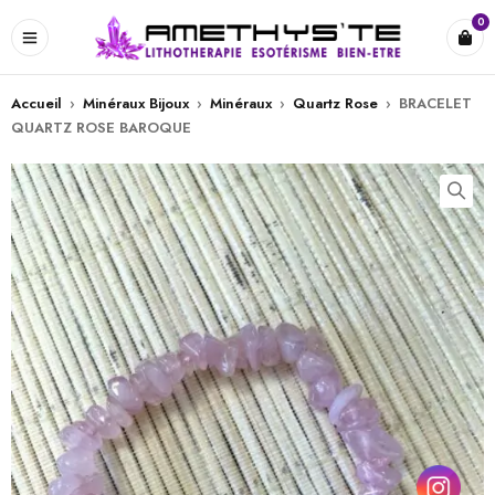
0
Accueil
›
Minéraux Bijoux
›
Minéraux
›
Quartz Rose
›
BRACELET
QUARTZ ROSE BAROQUE