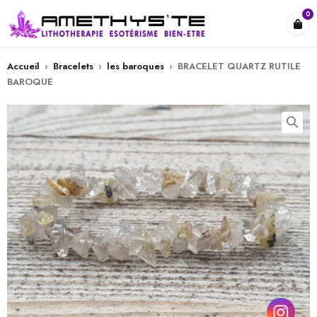
0
Accueil
›
Bracelets
›
les baroques
›
BRACELET QUARTZ RUTILE
BAROQUE