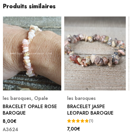
Produits similaires
les baroques
les baroques
,
Péridot ou Olivine
BRACELET JASPE
LEOPARD BAROQUE
BRACELET PERIDOT
BAROQUE
(1)
9,00
€
7,00
€
Note
5.00