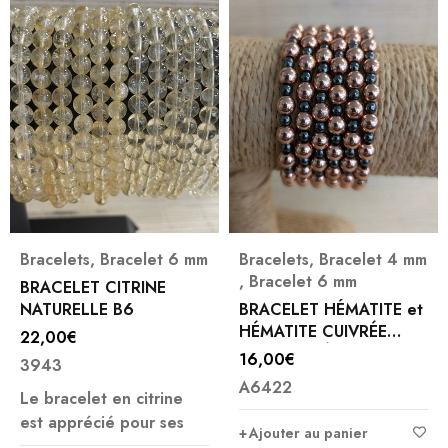
mm
Bracelets
,
Bracelet 4 mm
Bracelet 8 mm
,
Bracelet
,
Bracelet 6 mm
BRACELET HOWLITE
BRACELET HÉMATITE et
BLANCHE 8 MM
HÉMATITE CUIVRÉE
(1)
PERLES CRÉA
16,00
€
10,00
€
Note
5.00
A6422
A3715
sur 5
bracelet en Howlite
Ajouter au panier