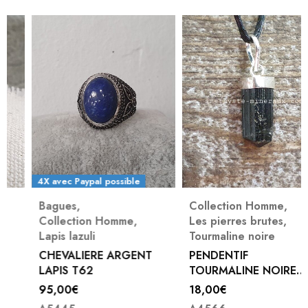
4X avec Paypal possible
Bagues
,
Collection Homme
,
Collection Homme
,
Les pierres brutes
,
Lapis lazuli
Tourmaline noire
CHEVALIERE ARGENT
PENDENTIF
LAPIS T62
TOURMALINE NOIRE
BRUTE BELIERE METAL
95,00
€
18,00
€
GM