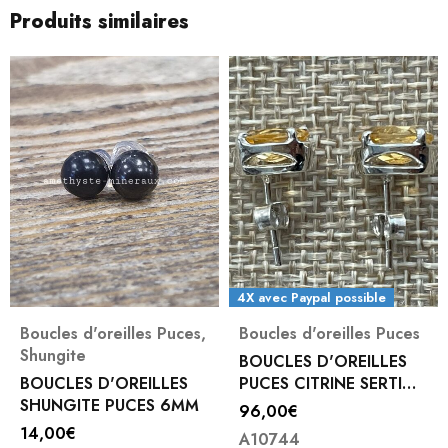
Produits similaires
4X avec Paypal possible
Boucles d'oreilles Puces
,
Boucles d'oreilles Puces
Shungite
BOUCLES D'OREILLES
BOUCLES D'OREILLES
PUCES CITRINE SERTI
SHUNGITE PUCES 6MM
GRIFFES
96,00
€
14,00
€
A10744