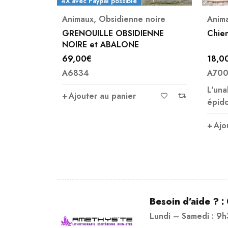
4X ave
noire
Animaux
,
Unakite
Anim
ENNE
Chien Unakite
ÉLEP
CHIN
18,00
€
180,
A7009
1180
L'unakite, appelée aussi
Ajo
épidote agit pour le bon
Ajouter au panier
Besoin d’aide ? :
Lundi – Samedi : 9