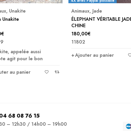
c Paypal possible
4X avec Paypal possible
aux
,
Jade
Animaux
HANT VÉRITABLE JADE DE
HIBOU LAPIS LAZULI
E
00
€
69,00
€
2
A4321
uter au panier
Ajouter au panier
04 68 08 76 15
h30 – 12h30 / 14h00 – 19h00