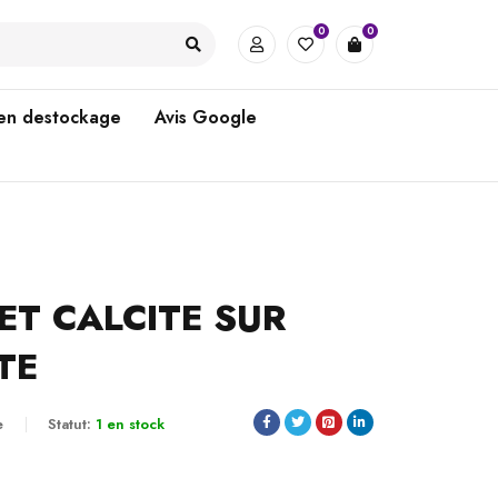
0
0
 en destockage
Avis Google
T CALCITE SUR
TE
e
Statut:
1 en stock