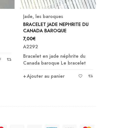
s
Jade
J 
EPHRITE DU
PENDENTIF DONUT
J
UE
SERPENTINE 30 MM
R
9,00
€
2
A4909
N
A
s
néphrite du
Ajouter au panier
e bracelet
r