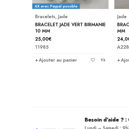
possible
de
Jade
ADE VERT BIRMANIE
BRACELET JADE DE BIRMANIE 8
MM
24,00
€
A2289
 panier
Ajouter au panier
Besoin d’aide ? :
Lundi – Samedi : 9