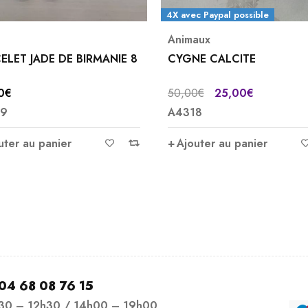
4X avec Paypal possible
Animaux
Jade
,
les baroque
CYGNE CALCITE
BRACELET JADE N
CANADA BAROQ
50,00
€
25,00
€
7,00
€
A4318
A2292
Bracelet en jade 
Ajouter au panier
Canada baroque L
Ajouter au panie
04 68 08 76 15
h30 – 12h30 / 14h00 – 19h00