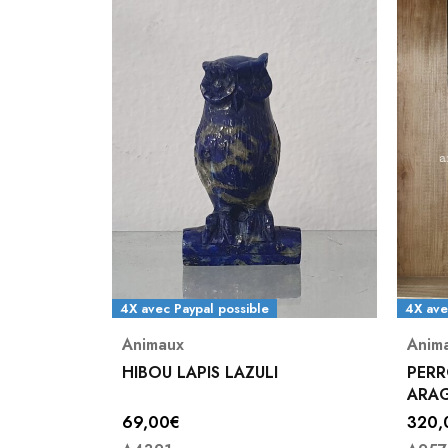
4X avec Paypal possible
4X ave
Animaux
Anim
HIBOU LAPIS LAZULI
PERR
ARA
69,00
€
320,