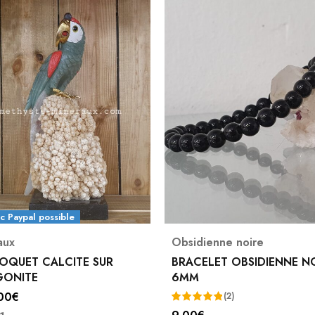
c Paypal possible
aux
Obsidienne noire
OQUET CALCITE SUR
BRACELET OBSIDIENNE N
GONITE
6MM
00
€
(2)