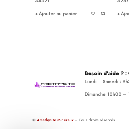
A4321
A257
 :
Ajouter au panier
Ajo
lle : 11 x
Besoin d’aide ? :
Lundi – Samedi : 9
Dimanche 10h00 – 
©
Amethys’te Minéraux
– Tous droits réservés.