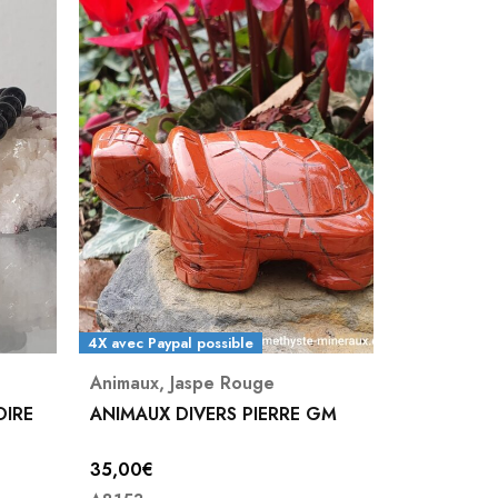
4X avec Paypal possible
Animaux
,
Jaspe Rouge
Animaux
,
U
OIRE
ANIMAUX DIVERS PIERRE GM
Chien Unak
35,00
€
18,00
€