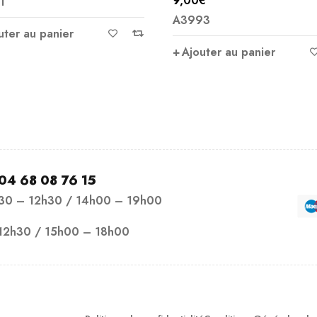
9,00
€
1
Note
5.00
A3993
sur 5
uter au panier
Ajouter au panier
04 68 08 76 15
h30 – 12h30 / 14h00 – 19h00
12h30 / 15h00 – 18h00