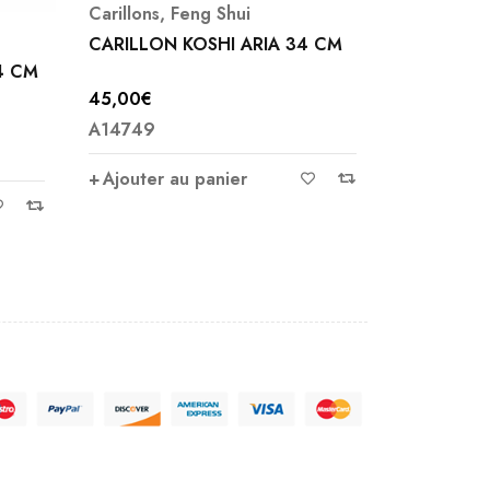
Carillons
,
Feng Shui
Feng Shui
CARILLON KOSHI ARIA 34 CM
4 CM
PIECE PE
FENG SHU
45,00
€
11,00
€
A14749
A5996
Ajouter au panier
Ajouter 