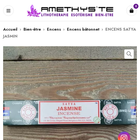
0
Accueil
›
Bien-être
›
Encens
›
Encens bâtonnet
›
ENCENS SATYA
JASMIN