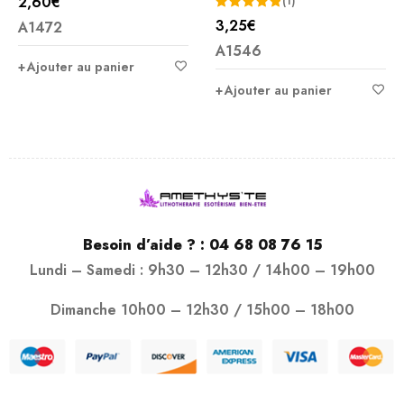
2,60
€
(1)
3,25
€
A1472
Note
5.00
A1546
sur 5
Ajouter au panier
Ajouter au panier
Besoin d’aide ? :
04 68 08 76 15
Lundi – Samedi : 9h30 – 12h30 / 14h00 – 19h00
Dimanche 10h00 – 12h30 / 15h00 – 18h00