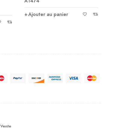
A2609
A1540
Ajouter au panier
Ajouter 
 Vente