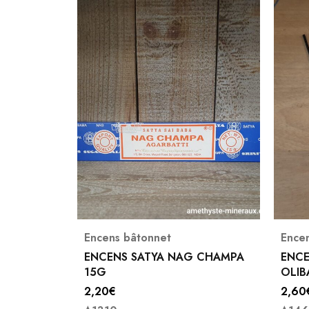
Encens bâtonnet
Ence
 CHAMPA
ENCENS AROMATIKA HEX.
ENCE
OLIBAN
DE F
2,60
€