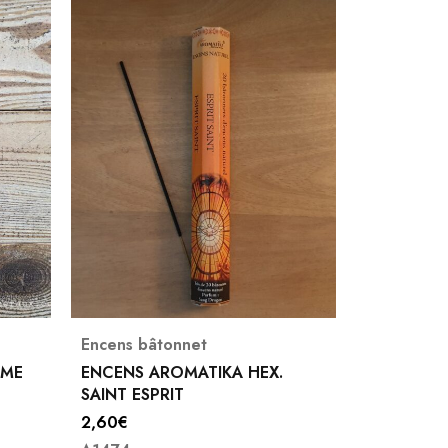
Encens bâtonnet
Encens bâ
ENCENS PADMINI SPIRITUAL
ENCENS V
GUIDE GM
2,60
€
3,25
€