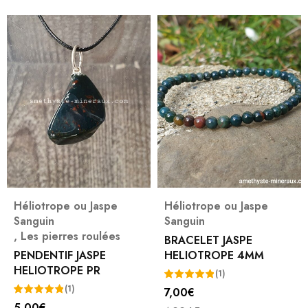
Héliotrope ou Jaspe
Héliotrope ou Jaspe
Sanguin
Sanguin
,
Les pierres roulées
BRACELET JASPE
PENDENTIF JASPE
HELIOTROPE 4MM
HELIOTROPE PR
(1)
(1)
7,00
€
Note
5.00
5,00
€