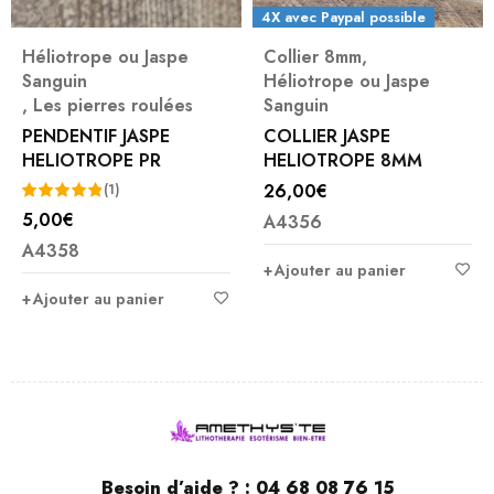
4X avec Paypal possible
Héliotrope ou Jaspe
Collier 8mm
,
Sanguin
Héliotrope ou Jaspe
,
Les pierres roulées
Sanguin
PENDENTIF JASPE
COLLIER JASPE
HELIOTROPE PR
HELIOTROPE 8MM
26,00
€
(1)
5,00
€
A4356
Note
5.00
A4358
sur 5
Ajouter au panier
Ajouter au panier
Besoin d’aide ? :
04 68 08 76 15