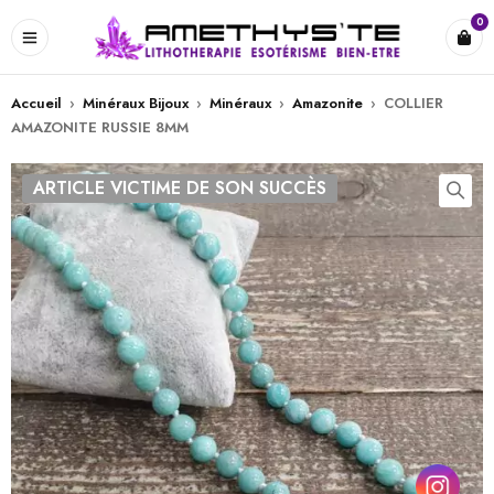
0
Accueil
›
Minéraux Bijoux
›
Minéraux
›
Amazonite
›
COLLIER
AMAZONITE RUSSIE 8MM
ARTICLE VICTIME DE SON SUCCÈS