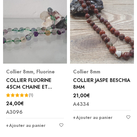
Collier 8mm
,
Fluorine
Collier 8mm
COLLIER FLUORINE
COLLIER JASPE BESCHIA
45CM CHAINE ET
8MM
FERMOIR C8
21,00
€
(1)
24,00
€
A4334
Note
5.00
A3096
sur 5
Ajouter au panier
Ajouter au panier