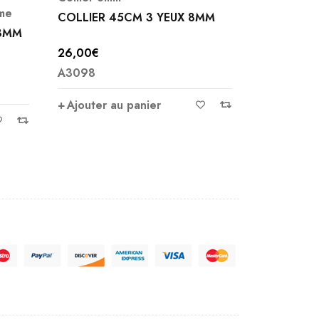
ome
COLLIER 45CM 3 YEUX 8MM
BRACELET
 8MM
4MM
26,00
€
7,00
€
A3098
A3336
Ajouter au panier
Ajouter 