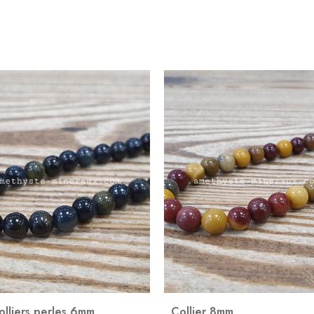
olliers perles 6mm
,
Collier 8mm
,