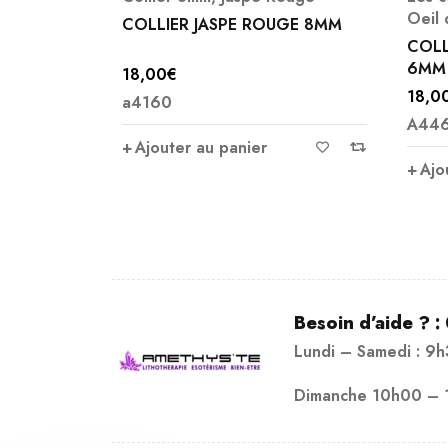
Oeil 
45CM
COLLIER JASPE ROUGE 8MM
 C8
COLL
6MM
18,00
€
18,0
a4160
A44
Ajouter au panier
Ajo
Besoin d’aide ? :
Lundi – Samedi : 9
Dimanche 10h00 – 