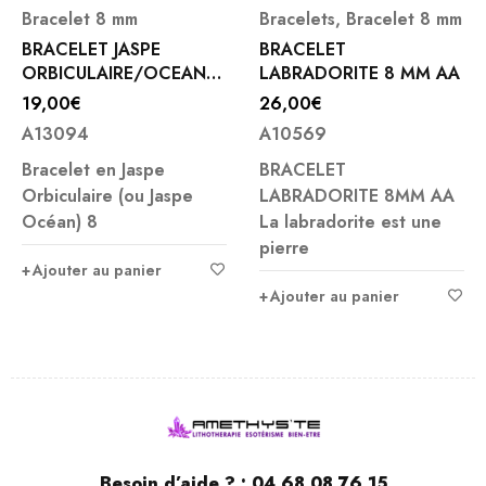
Bracelet 8 mm
Bracelets
,
Bracelet 8 mm
BRACELET JASPE
BRACELET
ORBICULAIRE/OCEAN
LABRADORITE 8 MM AA
ROSE 8 MM
19,00
€
26,00
€
A13094
A10569
Bracelet en Jaspe
BRACELET
Orbiculaire (ou Jaspe
LABRADORITE 8MM AA
Océan) 8
La labradorite est une
pierre
Ajouter au panier
Ajouter au panier
Besoin d’aide ? :
04 68 08 76 15