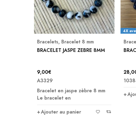
4X avec Paypal possible
 mm
Bracelets
Amaz
Les c
BRE 8MM
BRACELET CYANITE BLEUE 7MM
BRAC
6MM
28,00
€
14,0
10385
A227
bre 8 mm
Ajouter au panier
Ajo