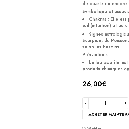
de quartz ou encore u
Symbolique et associ
Chakras
: Elle est
œil
(intuition) et au
c
Signes astrologiq
Scorpion
, du
Poisson
selon les besoins.
Précautions
La labradorite est 
produits chimiques ag
26,00
€
ACHETER MAINTEN
Wishlist