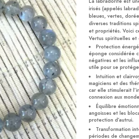
La
labradorite
est un
irisés (appelés
labra
bleues, vertes, dorée
diverses traditions sp
et propriétés. Voici 
Vertus spirituelles e
Protection énergé
éponge considérée c
négatives et les influ
utile pour se protég
Intuition et clairv
magiciens et des thér
car elle stimulerait l’
connexion aux mondes
Équilibre émotion
angoisses et les bloc
protection d’autrui.
Transformation int
périodes de changemen