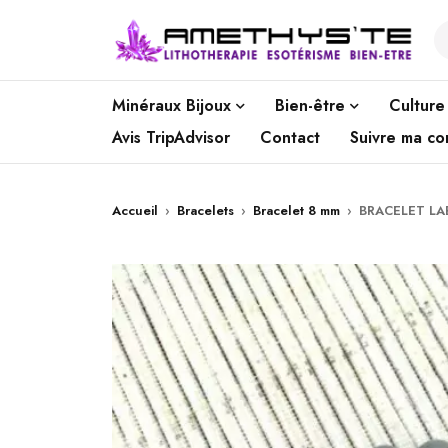
Minéraux Bijoux
Bien-être
Culture
Avis TripAdvisor
Contact
Suivre ma c
Accueil
›
Bracelets
›
Bracelet 8 mm
›
BRACELET LA