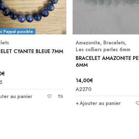
onite
,
Bracelets
,
Bracelets
,
Bracelet 4 mm
,
olliers perles 6mm
Bracelet 6 mm
ELET AMAZONITE PEROU
BRACELET HÉMATITE et
HÉMATITE CUIVRÉE PERLE
CRÉA
0
€
16,00
€
0
A6422
uter au panier
Ajouter au panier