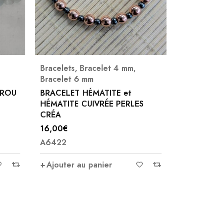
Bracelets
,
Bracelet 6 mm
Bracelets
BRACELET CITRINE NATURELLE
BRACELET
B6
BAROQUE
S
22,00
€
9,00
€
3943
A2305
Le bracelet en citrine est
Ajouter 
apprécié pour ses
Ajouter au panier