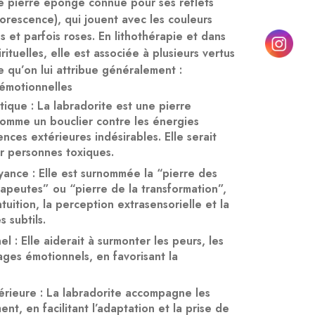
e pierre éponge connue pour ses reflets
dorescence
), qui jouent avec les couleurs
s et parfois roses. En lithothérapie et dans
irituelles, elle est associée à plusieurs vertus
ce qu’on lui attribue généralement :
t émotionnelles
tique
: La labradorite est une pierre
omme un bouclier contre les énergies
ences extérieures indésirables. Elle serait
er personnes toxiques.
oyance
: Elle est surnommée la “pierre des
apeutes” ou “pierre de la transformation”,
intuition, la perception extrasensorielle et la
 subtils.
nel
: Elle aiderait à surmonter les peurs, les
ages émotionnels, en favorisant la
érieure
: La labradorite accompagne les
t, en facilitant l’adaptation et la prise de