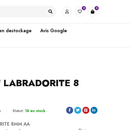
0
0
 en destockage
Avis Google
 LABRADORITE 8
e
Statut:
18 en stock
RITE 8MM AA