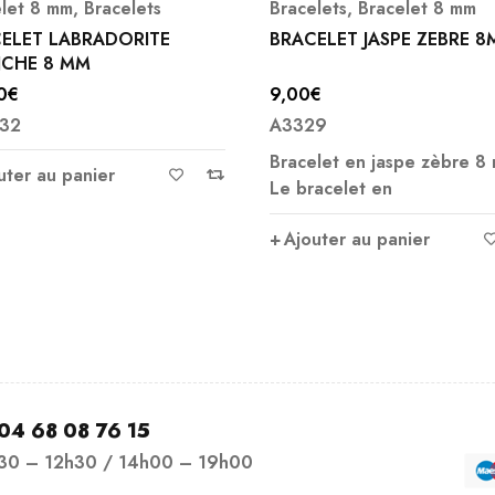
lets
,
Bracelet 8 mm
Bracelet 8 mm
,
Pierre de S
ELET JASPE ZEBRE 8MM
BRACELET PIERRE DE SOL
NATURELLE 8MM AAA
€
26,00
€
29
A13653
let en jaspe zèbre 8 mm
Vertus traditionnelleme
acelet en
attribuées à la pierre de
uter au panier
Ajouter au panier
04 68 08 76 15
h30 – 12h30 / 14h00 – 19h00