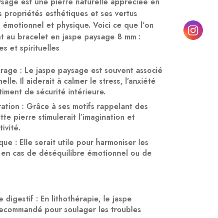
ysage
est une pierre naturelle appréciée en
s propriétés esthétiques et ses vertus
 émotionnel et physique. Voici ce que l’on
nt au
bracelet en jaspe paysage 8 mm
:
s et spirituelles
crage
: Le jaspe paysage est souvent associé
elle. Il aiderait à calmer le stress, l’anxiété
timent de sécurité intérieure.
ration
: Grâce à ses motifs rappelant des
te pierre stimulerait l’imagination et
ivité.
ique
: Elle serait utile pour harmoniser les
en cas de déséquilibre émotionnel ou de
s
e digestif
: En lithothérapie, le jaspe
recommandé pour soulager les troubles