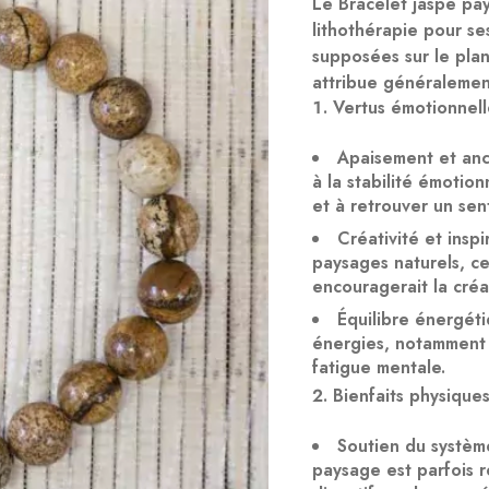
Le Bracelet
jaspe pa
lithothérapie pour se
supposées sur le plan
attribue généraleme
Vertus émotionnelle
Apaisement et an
à la stabilité émotionn
et à retrouver un sen
Créativité et inspi
paysages naturels, cet
encouragerait la créat
Équilibre énergét
énergies, notamment 
fatigue mentale.
Bienfaits physique
Soutien du systèm
paysage est parfois 