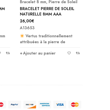
oleil
Bracelets
,
Bracelet 8 mm
Bracelet 
EIL
BRACELET QUARTZ RUTILE
BRACELET 
8MM
MM
30,00
€
18,00
€
A3387
A9886
nt
Le quartz rutile (ou quartz à
Ajouter 
inclusions de
Ajouter au panier