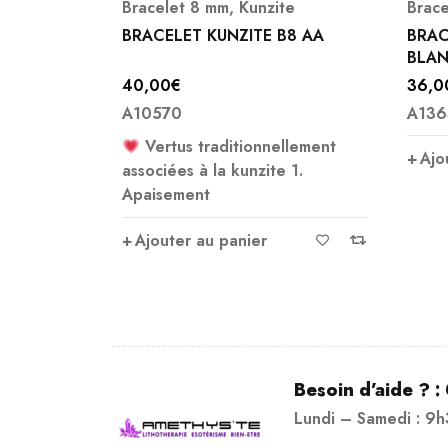
te
Bracelet 8 mm
,
Bracelets
Brace
B8 AA
BRACELET LABRADORITE
BRAC
BLANCHE 8 MM
36,00
€
9,00
A13632
A33
llement
Brace
Ajouter au panier
 1.
Le br
Ajo
Besoin d’aide ? :
Lundi – Samedi : 9