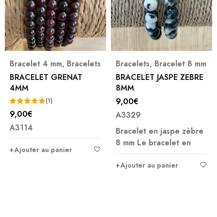
Bracelet 4 mm
,
Bracelets
Bracelets
,
Bracelet 8 mm
BRACELET GRENAT
BRACELET JASPE ZEBRE
4MM
8MM
9,00
€
(1)
9,00
€
A3329
Note
5.00
A3114
sur 5
Bracelet en jaspe zèbre
8 mm Le bracelet en
Ajouter au panier
Ajouter au panier