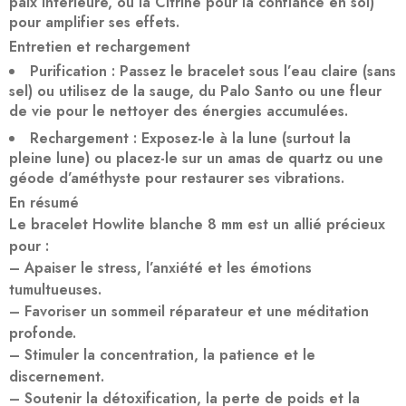
paix intérieure, ou la Citrine pour la confiance en soi)
pour amplifier ses effets.
Entretien et rechargement
Purification
: Passez le bracelet sous l’
eau claire
(sans
sel) ou utilisez de la
sauge
, du
Palo Santo
ou une
fleur
de vie
pour le nettoyer des énergies accumulées.
Rechargement
: Exposez-le à la
lune
(surtout la
pleine lune) ou placez-le sur un
amas de quartz
ou une
géode d’améthyste
pour restaurer ses vibrations.
En résumé
Le bracelet
Howlite blanche 8 mm
est un
allié précieux
pour :
–
Apaiser le stress, l’anxiété et les émotions
tumultueuses
.
–
Favoriser un sommeil réparateur et une méditation
profonde
.
–
Stimuler la concentration, la patience et le
discernement
.
–
Soutenir la détoxification, la perte de poids et la