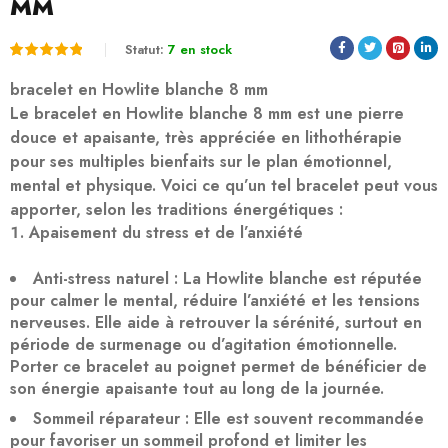
MM
Statut:
7 en stock
Noté
1
5.00
bracelet en Howlite blanche 8 mm
sur 5
Le
bracelet en Howlite blanche 8 mm
est une pierre
douce et apaisante, très appréciée en lithothérapie
basé
pour ses multiples bienfaits sur le plan émotionnel,
sur
mental et physique. Voici ce qu’un tel bracelet peut vous
notation
apporter, selon les traditions énergétiques :
client
Apaisement du stress et de l’anxiété
Anti-stress naturel
: La Howlite blanche est réputée
pour
calmer le mental
, réduire l’anxiété et les tensions
nerveuses. Elle aide à retrouver la sérénité, surtout en
période de surmenage ou d’agitation émotionnelle.
Porter ce bracelet au poignet permet de bénéficier de
son énergie apaisante tout au long de la journée.
Sommeil réparateur
: Elle est souvent recommandée
pour
favoriser un sommeil profond
et limiter les