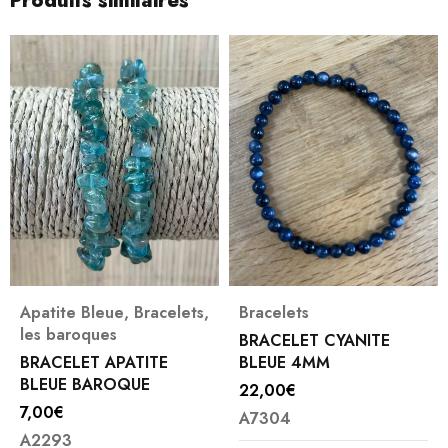
Produits similaires
Bracelets
Bracelets
,
Jade
BRACELET CYANITE
BRACELET JADE VERT
BLEUE 4MM
BIRMANIE 6MM
22,00
€
18,00
€
A7304
11349