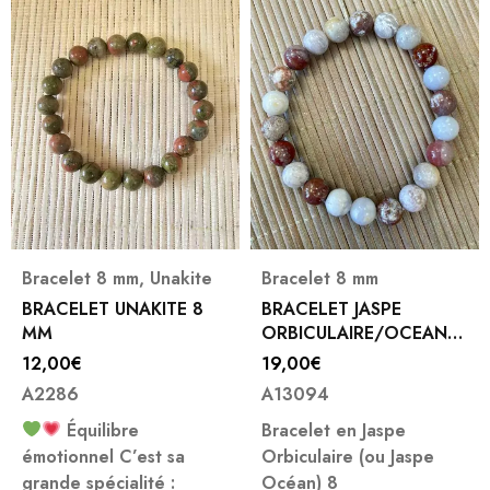
Bracelet 8 mm
,
Unakite
Bracelet 8 mm
BRACELET UNAKITE 8
BRACELET JASPE
MM
ORBICULAIRE/OCEAN
ROSE 8 MM
12,00
€
19,00
€
A2286
A13094
Équilibre
Bracelet en Jaspe
émotionnel C’est sa
Orbiculaire (ou Jaspe
grande spécialité :
Océan) 8