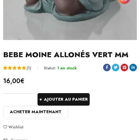
BEBE MOINE ALLONÉS VERT MM
(1)
Statut:
1 en stock
Noté
1
5.00
16,00
€
sur 5
basé
AJOUTER AU PANIER
sur
ACHETER MAINTENANT
notation
client
Wishlist