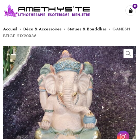
0
Accueil
›
Déco & Accessoires
›
Statues & Bouddhas
›
GANESH
BEIGE 21X20X36