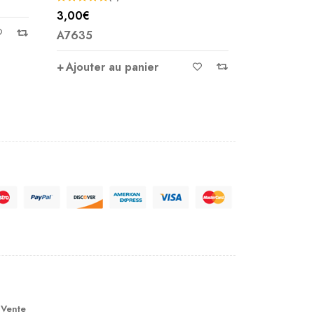
A7604
A7704
Ajouter au panier
Ajouter 
 Vente