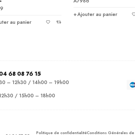
86
3,00
€
Note
5.00
uter au panier
A7635
sur 5
Ajouter au panier
04 68 08 76 15
h30 – 12h30 / 14h00 – 19h00
12h30 / 15h00 – 18h00
Politique de confidentialité
Conditions Générales de