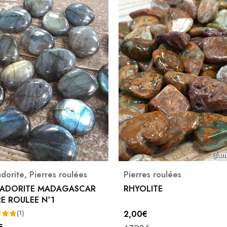
es roulées
Aventurine Verte
,
Pierres roulées
LITE
AVENTURINE VERTE PIERR
ROULEE PM
€
(3)