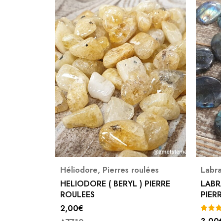
ulées
Labradorite
,
Pierres roulées
Pierr
 PIERRE
LABRADORITE MADAGASCAR
RHYO
PIERRE ROULEE N°1
2,00
(1)