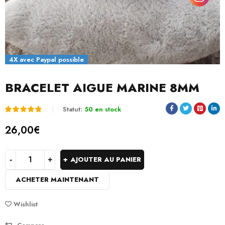
4X avec Paypal possible
BRACELET AIGUE MARINE 8MM
Statut:
50 en stock
Noté
1
5.00
26,00
€
sur 5
basé
AJOUTER AU PANIER
sur
ACHETER MAINTENANT
notation
client
Wishlist