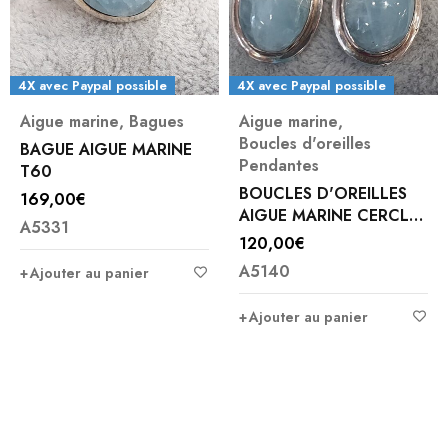
4X avec Paypal possible
4X avec Paypal possible
Aigue marine
,
Bagues
Aigue marine
,
Boucles d'oreilles
BAGUE AIGUE MARINE
Pendantes
T60
BOUCLES D'OREILLES
169,00
€
AIGUE MARINE CERCLÉ
A5331
D'ARGENT
120,00
€
A5140
Ajouter au panier
Ajouter au panier