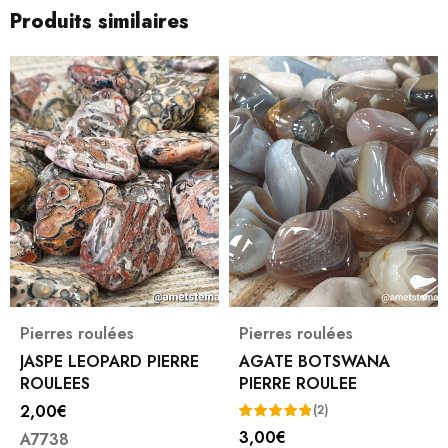
Produits similaires
Pierres roulées
Pierres roulées
JASPE LEOPARD PIERRE
AGATE BOTSWANA
ROULEES
PIERRE ROULEE
2,00
€
(2)
3,00
€
A7738
Note
5.00