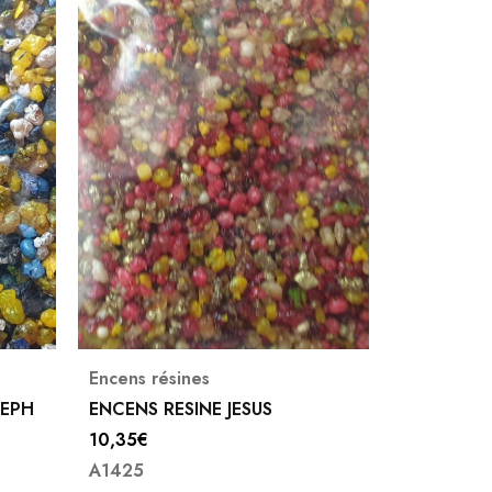
Encens résines
Encens rés
ENCENS RESINE SAINT BENOIT
ENCENS R
7,25
€
(1)
10,35
€
A1391
Note
5.00