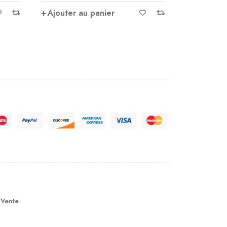
A1435
sur 5
Ajouter 
Ajouter au panier
 Vente