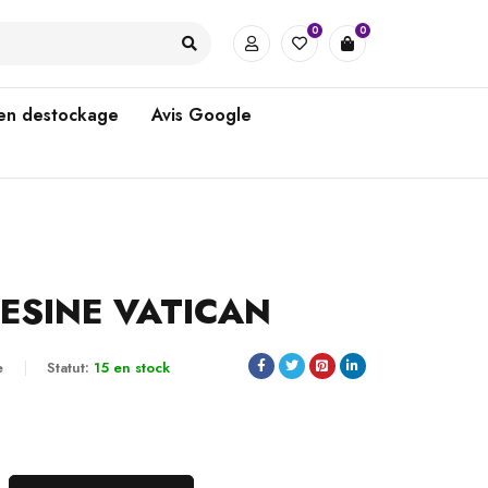
0
0
 en destockage
Avis Google
ESINE VATICAN
e
Statut:
15 en stock