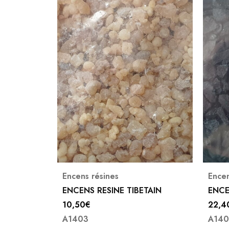
Encens résines
Ence
TAIN
ENCENS RESINE STORAX 100G
ENCE
22,40
€
10,3
A1402
A14