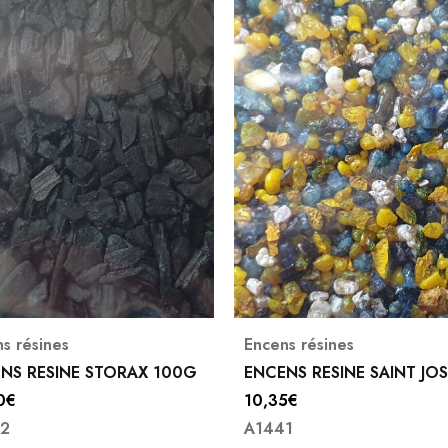
ns résines
Encens résines
NS RESINE SAINT JOSEPH
ENCENS RESINE JESUS
5
€
10,35
€
41
A1425