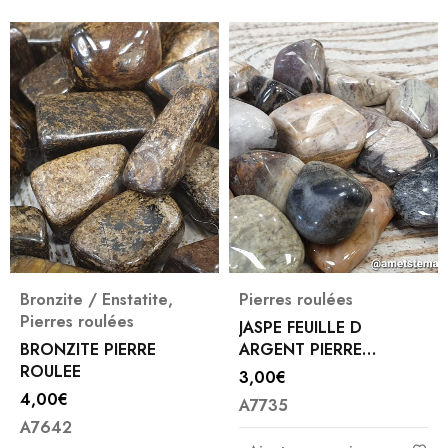
Bronzite / Enstatite
,
Pierres roulées
Pierres roulées
JASPE FEUILLE D
BRONZITE PIERRE
ARGENT PIERRE
ROULEE
ROULEES
3,00
€
4,00
€
A7735
A7642