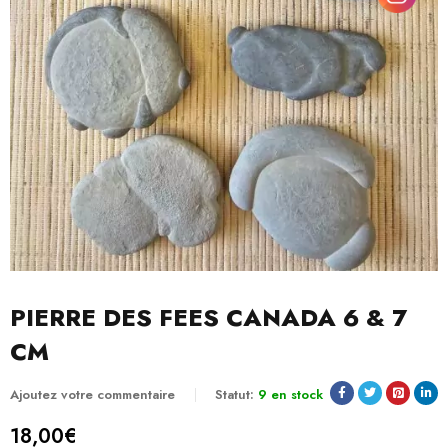
PIERRE DES FEES CANADA 6 & 7
CM
Ajoutez votre commentaire
Statut:
9 en stock
18,00
€