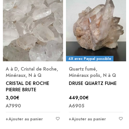
4X avec Paypal possible
A à D
,
Cristal de Roche
,
Quartz fumé
,
Minéraux
,
N à Q
Minéraux polis
,
N à Q
CRISTAL DE ROCHE
DRUSE QUARTZ FUME
PIERRE BRUTE
3,00
€
449,00
€
A7990
A6905
Ajouter au panier
Ajouter au panier