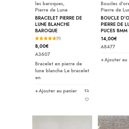
les baroques
,
Boucles d'or
Pierre de Lune
Pierre de Lu
BRACELET PIERRE DE
BOUCLE D'O
LUNE BLANCHE
PIERRE DE L
BAROQUE
PUCES 8MM
14,00
€
(1)
8,00
€
A8477
Note
5.00
A3607
sur 5
Ajouter au
Bracelet en pierre de
lune blanche Le bracelet
en
Ajouter au panier