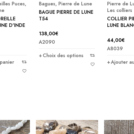
eilles Puces
,
Bagues
,
Pierre de Lune
Pierre de L
ne
Les collier
BAGUE PIERRE DE LUNE
REILLE
T54
COLLIER PI
UNE D'INDE
LUNE BLAN
138,00
€
44,00
€
A2090
A8039
Choix des options
 panier
Ajouter a