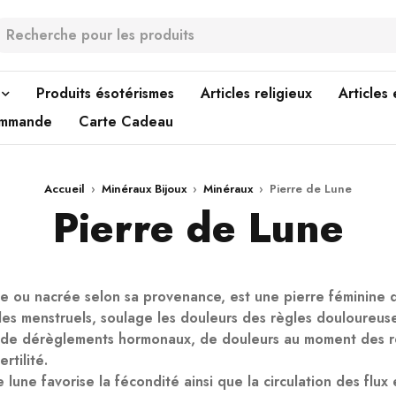
Produits ésotérismes
Articles religieux
Articles
ommande
Carte Cadeau
Accueil
›
Minéraux Bijoux
›
Minéraux
›
Pierre de Lune
Pierre de Lune
che ou nacrée selon sa provenance, est une pierre féminine 
cles menstruels, soulage les douleurs des règles douloureus
nt de dérèglements hormonaux, de douleurs au moment des r
rtilité.
 lune favorise la fécondité ainsi que la circulation des flux 