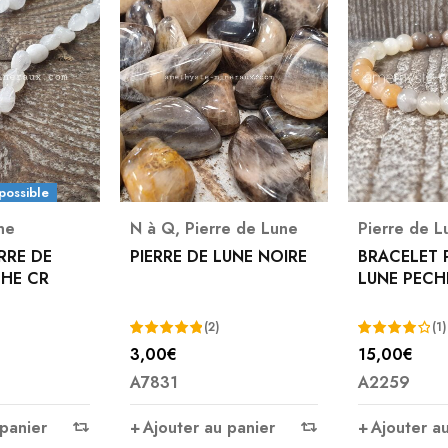
possible
ne
N à Q
,
Pierre de Lune
Pierre de L
RRE DE
PIERRE DE LUNE NOIRE
BRACELET 
HE CR
LUNE PEC
(2)
(1)
3,00
€
15,00
€
Note
5.00
Note
A7831
A2259
sur 5
4.00
sur 5
 panier
Ajouter au panier
Ajouter a