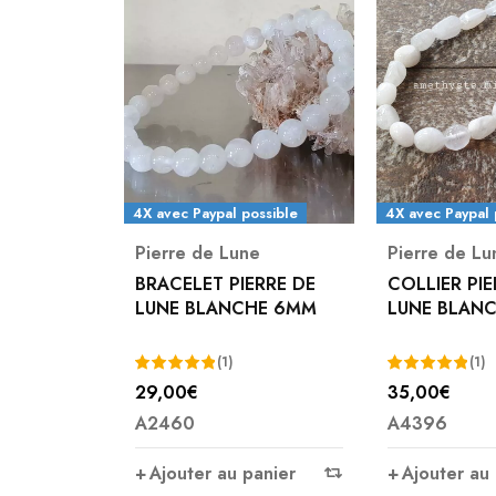
4X avec Paypal possible
4X avec Paypal 
Pierre de Lune
Pierre de Lu
BRACELET PIERRE DE
COLLIER PIE
LUNE BLANCHE 6MM
LUNE BLANC
(1)
(1)
29,00
€
35,00
€
Note
5.00
Note
5.00
A2460
A4396
sur 5
sur 5
Ajouter au panier
Ajouter au