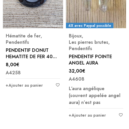
4X avec Paypal possible
Hématite de fer
,
Bijoux
,
Pendentifs
Les pierres brutes
,
Pendentifs
PENDENTIF DONUT
HEMATITE DE FER 40
PENDENTIF POINTE
MM
ANGEL AURA
8,00
€
32,00
€
A4258
A4608
Ajouter au panier
L’aura angélique
(souvent appelée angel
aura) n’est pas
Ajouter au panier