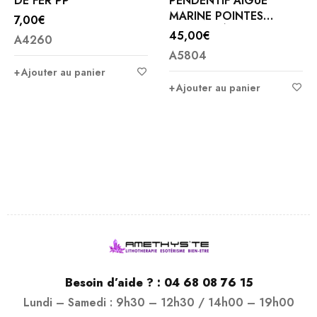
DE FER PP
PENDENTIF AIGUE
MARINE POINTES
7,00
€
BITERMINÉES et
45,00
€
A4260
ARGENT
A5804
Ajouter au panier
Ajouter au panier
Besoin d’aide ? :
04 68 08 76 15
Lundi – Samedi : 9h30 – 12h30 / 14h00 – 19h00