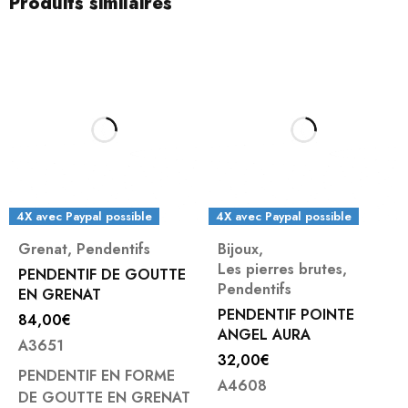
Produits similaires
4X avec Paypal possible
Bijoux
,
Fluorine
,
Pendentifs
Les pierres brutes
,
PENDENTIF DONUT
Pendentifs
FLUORINE 30 MM
PENDENTIF POINTE
(1)
ANGEL AURA
11,00
€
Note
5.00
32,00
€
A4249
sur 5
A4608