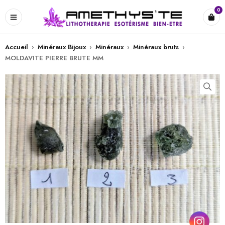
0
Accueil
›
Minéraux Bijoux
›
Minéraux
›
Minéraux bruts
›
MOLDAVITE PIERRE BRUTE MM