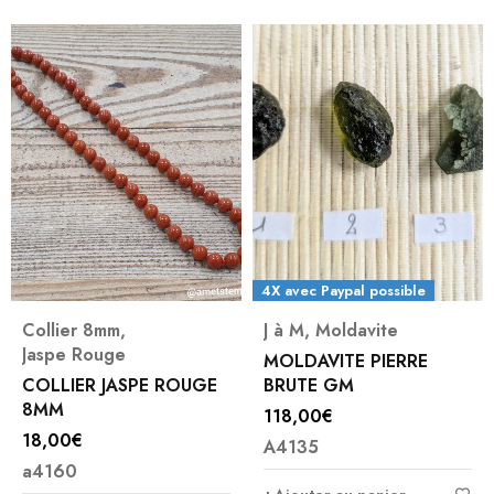
4X avec Paypal possible
Collier 8mm
,
J à M
,
Moldavite
Jaspe Rouge
MOLDAVITE PIERRE
COLLIER JASPE ROUGE
BRUTE GM
8MM
118,00
€
18,00
€
A4135
a4160