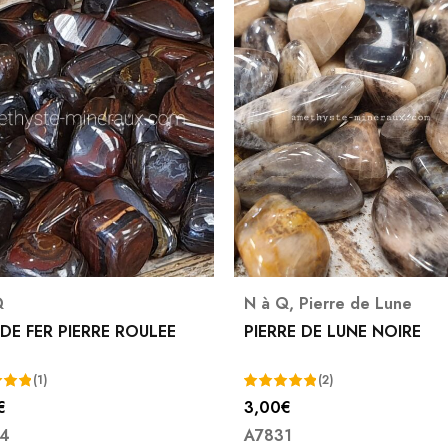
Q
,
Pierre de Lune
N à Q
,
Opale
RE DE LUNE NOIRE
OPALE PIERRE BRUT DES
ANDES
7,00
€
(2)
€
A7807
5.00
1
5