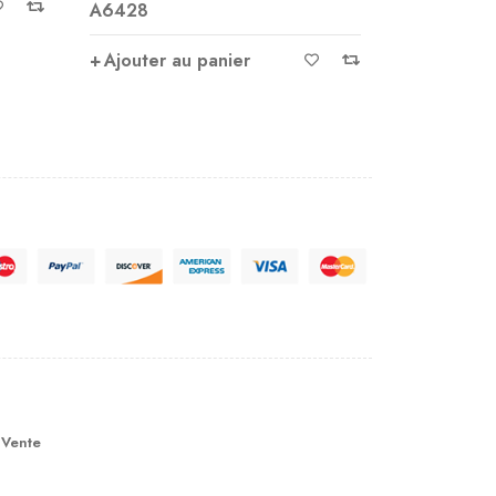
Ajouter au panier
Ajouter 
 Vente