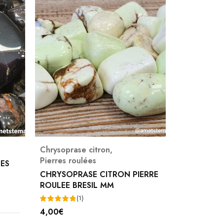
Pierres roulées
Pierres ro
AGATE BLANCHE PIERRE
DOLOMITE
ERRE
ROULEE BRESIL
3,00
€
3,00
€
A7605
A7687