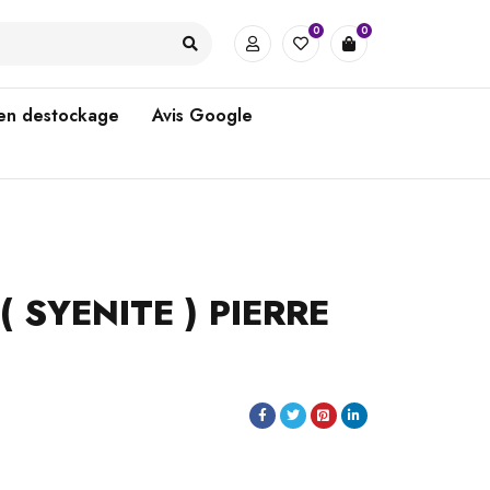
0
0
 en destockage
Avis Google
( SYENITE ) PIERRE