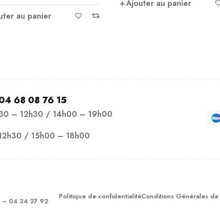
uter au panier
A6428
sur 5
Ajouter au panier
04 68 08 76 15
h30 – 12h30 / 14h00 – 19h00
12h30 / 15h00 – 18h00
Politique de confidentialité
Conditions Générales de
– 04 34 27 92