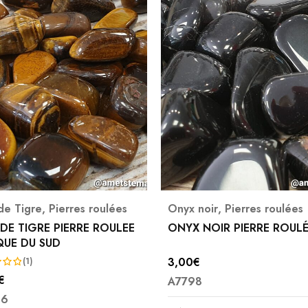
 noir
,
Pierres roulées
Chrysoprase citron
,
Pierres roulées
 NOIR PIERRE ROULÉES
CHRYSOPRASE CITRON PI
ROULEE BRESIL MM
€
(1)
8
4,00
€
Note
5.00