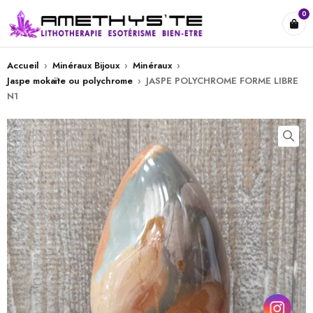
0
Accueil
›
Minéraux Bijoux
›
Minéraux
›
Jaspe mokaïte ou polychrome
›
JASPE POLYCHROME FORME LIBRE
N1