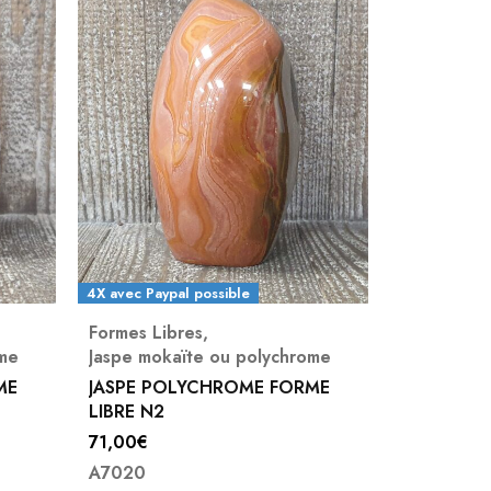
4X avec Paypal possible
4X avec Payp
Formes Libres
,
Formes Lib
ome
Jaspe mokaïte ou polychrome
Jaspe moka
ME
JASPE POLYCHROME FORME
FORME LIB
LIBRE N2
N2
71,00
€
39,00
€
A7020
A4786