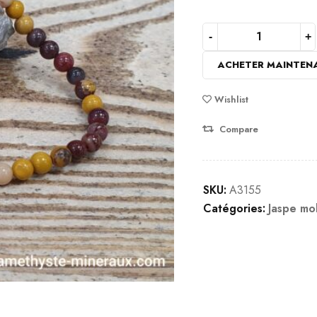
basé
sur
notation
ACHETER MAINTEN
client
Wishlist
Compare
SKU:
A3155
Catégories:
Jaspe mo