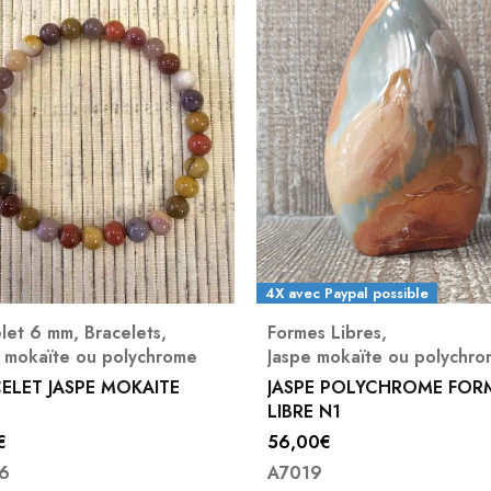
4X avec Paypal possible
elet 6 mm
,
Bracelets
,
Formes Libres
,
 mokaïte ou polychrome
Jaspe mokaïte ou polychr
ELET JASPE MOKAITE
JASPE POLYCHROME FOR
LIBRE N1
€
56,00
€
6
A7019