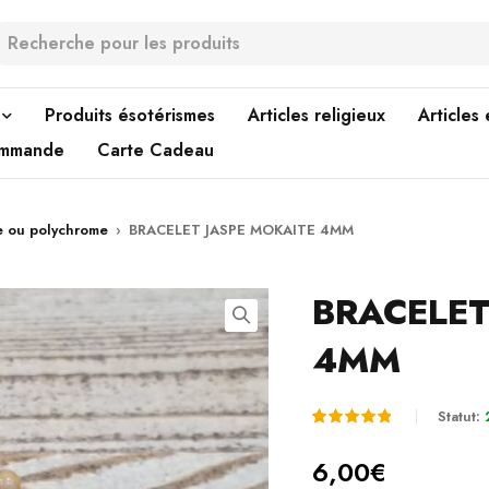
Produits ésotérismes
Articles religieux
Articles
ommande
Carte Cadeau
e ou polychrome
›
BRACELET JASPE MOKAITE 4MM
BRACELET
4MM
Statut:
Noté
1
5.00
6,00
€
sur 5