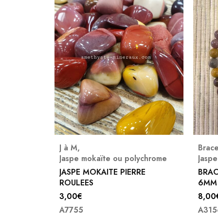
lets
,
J à M
,
Brac
lychrome
Jaspe mokaïte ou polychrome
Jaspe
KAITE
JASPE MOKAITE PIERRE
BRAC
ROULEES
6MM
3,00
€
8,00
A7755
A315