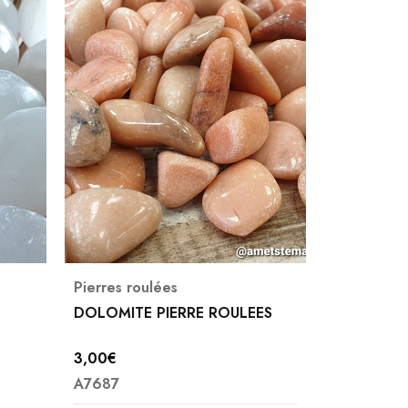
Pierres roulées
Pierres ro
DOLOMITE PIERRE ROULEES
JASPE LEO
ROULEES
3,00
€
2,00
€
A7687
A7738