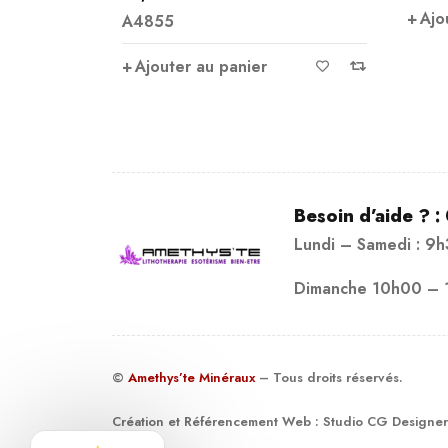
Ajo
A4855
sur 5
Ajouter au panier
Besoin d’aide ? :
Lundi – Samedi : 9
Dimanche 10h00 – 
©
Amethys’te Minéraux
– Tous droits réservés.
Création et Référencement Web :
Studio CG Designer
19