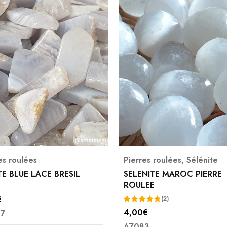
es roulées
Pierres roulées
,
Sélénite
E BLUE LACE BRESIL
SELENITE MAROC PIERRE
ROULEE
€
(2)
4,00
€
7
Note
5.00
A7083
sur 5