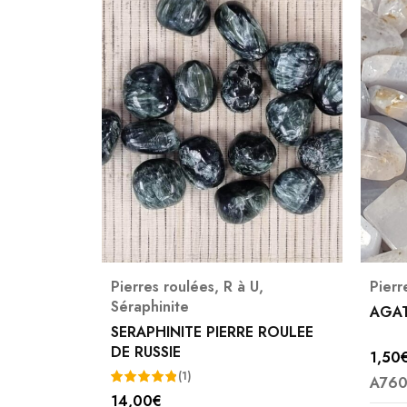
Pierres roulées
,
R à U
,
Pierr
Séraphinite
AGAT
SERAPHINITE PIERRE ROULEE
DE RUSSIE
1,50
(1)
A760
14,00
€
Note
5.00