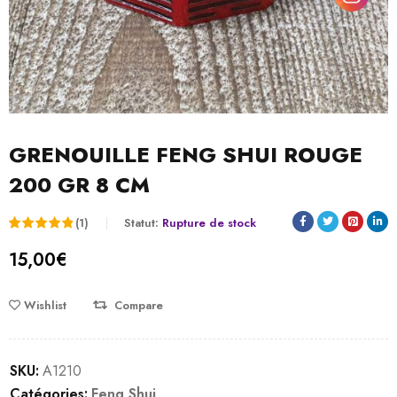
GRENOUILLE FENG SHUI ROUGE
200 GR 8 CM
(1)
Statut:
Rupture de stock
Noté
1
5.00
15,00
€
sur 5
basé
Wishlist
Compare
sur
notation
SKU:
A1210
client
Catégories:
Feng Shui