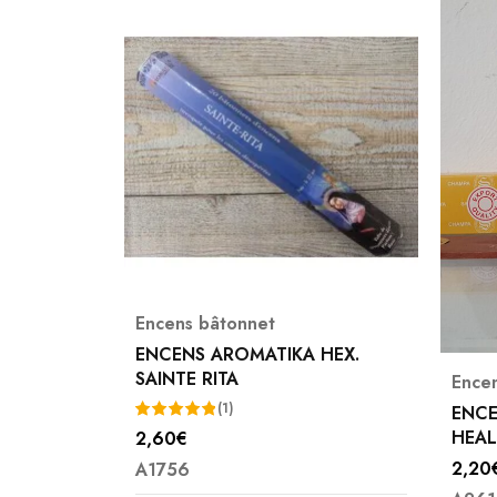
Encens bâtonnet
ENCENS AROMATIKA HEX.
SAINTE RITA
Ence
(1)
NDALWOOD
ENCE
HEAL
2,60
€
Note
5.00
2,20
A1756
sur 5