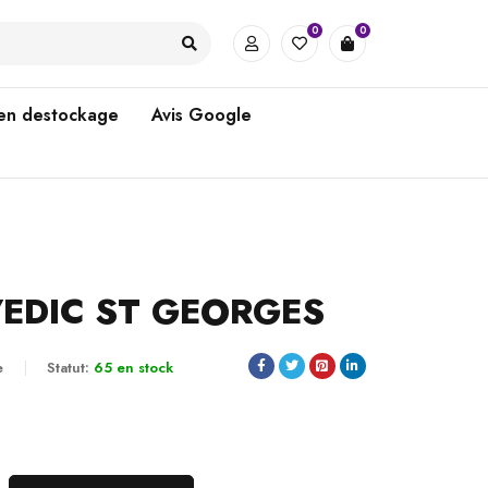
0
0
 en destockage
Avis Google
EDIC ST GEORGES
e
Statut:
65 en stock