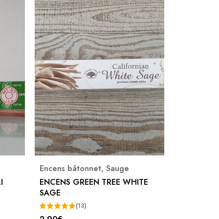
Encens bâtonnet
,
Sauge
Encens bâ
I
ENCENS GREEN TREE WHITE
ENCENS S
SAGE
(13)
(