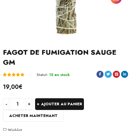
FAGOT DE FUMIGATION SAUGE
GM
Statut:
15 en stock
Noté
2
5.00
19,00
€
sur 5
basé
AJOUTER AU PANIER
sur
ACHETER MAINTENANT
notations
client
Wishlist